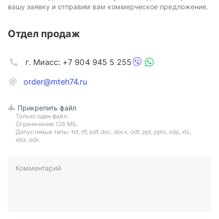
вашу заявку и отправим вам коммерческое предложение.
Отдел продаж
г. Миасс: +7 904 945 5 255
order@mteh74.ru
Прикрепить файл
Только один файл.
Ограничение 128 МБ.
Допустимые типы: txt, rtf, pdf, doc, docx, odt, ppt, pptx, odp, xls,
xlsx, ods.
Комментарий
пример: 89511234567 или +79511324567
Телефон*
Ваша почта*
Ваш город*
Отправляя форму вы подтверждаете согласие с
политикой