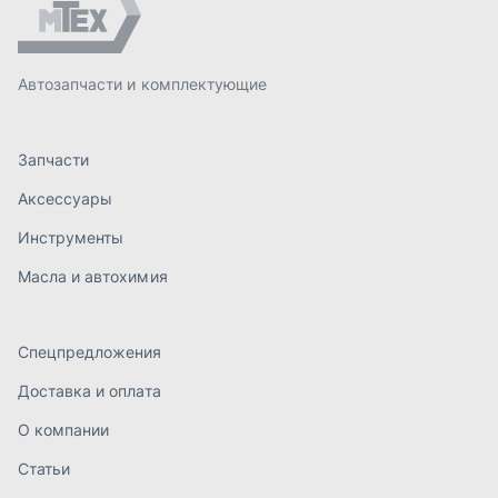
Спецпредложения
Доставка и оплата
О компании
Статьи
Контакты
order@mteh74.ru
г. Миасс
,
улица Романенко, 97
+7 (904) 945-52-55
г. Златоуст
,
проезд Профсоюзов, 12А
+7 (904) 945-51-55