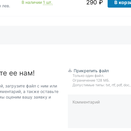
290 ₽
В корз
В наличии
1 шт.
 лев.
Прикрепить файл
те ее нам!
Только один файл.
Ограничение 128 МБ.
Допустимые типы: txt, rtf, pdf, doc, d
й, загрузите файл с ним или
мментарий, а также оставьте
 мы оценим вашу заявку и
Комментарий
пример: 89511234567 или +7951
Телефон*
Ваша почта*
Ваш город*
Отправляя форму вы подтверж