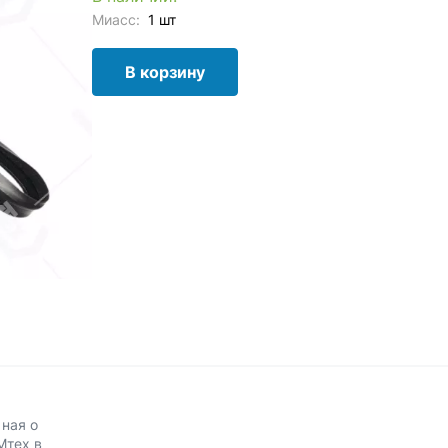
Миасс:
1 шт
В корзину
мная о
Мтех в