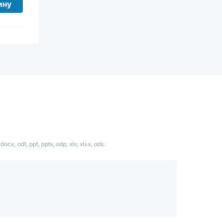
ину
ocx, odt, ppt, pptx, odp, xls, xlsx, ods.
1324567
даете согласие с
политикой обработки