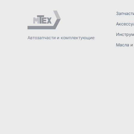
ИП Лахтачёв О.В.
,
2026
Политик