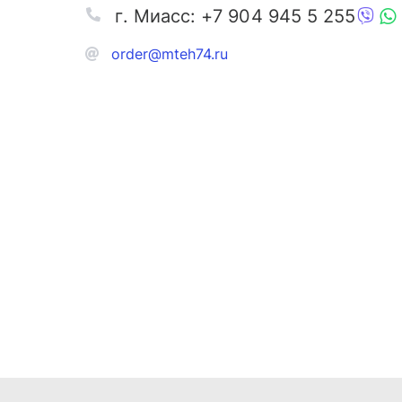
г. Миасс: +7 904 945 5 255
order@mteh74.ru
Запчаст
Аксессу
Инстру
Автозапчасти и комплектующие
Масла и