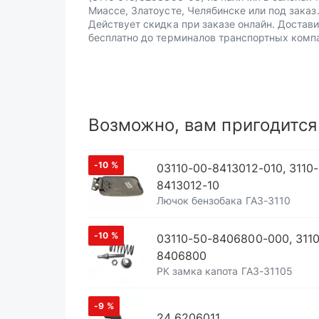
Миассе, Златоусте, Челябинске или под заказ
Действует скидка при заказе онлайн. Достав
бесплатно до терминалов транспортных комп
Возможно, вам пригодится
-10
%
03110-00-8413012-010, 3110-
8413012-10
Лючок бензобака ГАЗ-3110
-10
%
03110-50-8406800-000, 311
8406800
РК замка капота ГАЗ-31105
-9
%
24 6206011