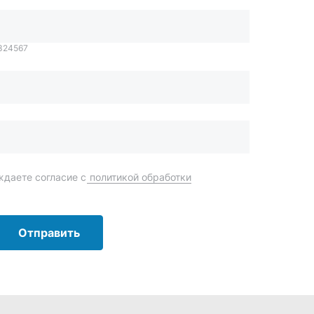
Отправить
order@mteh74.ru
г. Миасс
,
улица Романенко, 97
+7 (904) 945-52-55
г. Златоуст
,
проезд Профсоюзов, 12А
+7 (904) 945-51-55