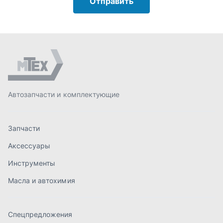
Аксессуары
Инструменты
Масла и автохимия
Спецпредложения
Доставка и оплата
О компании
Статьи
Контакты
order@mteh74.ru
г. Миасс
,
улица Романенко, 97
+7 (904) 945-52-55