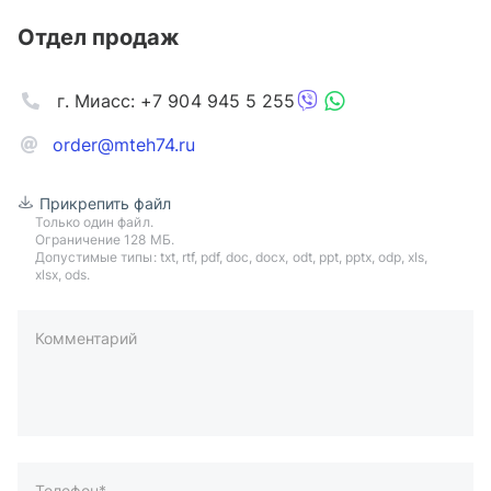
Отдел продаж
г. Миасс: +7 904 945 5 255
order@mteh74.ru
Прикрепить файл
Только один файл.
Ограничение 128 МБ.
Допустимые типы: txt, rtf, pdf, doc, docx, odt, ppt, pptx, odp, xls,
xlsx, ods.
Комментарий
пример: 89511234567 или +79511324567
Телефон*
Ваша почта*
Ваш город*
Отправляя форму вы подтверждаете согласие с
политикой
обработки персональных данных
.