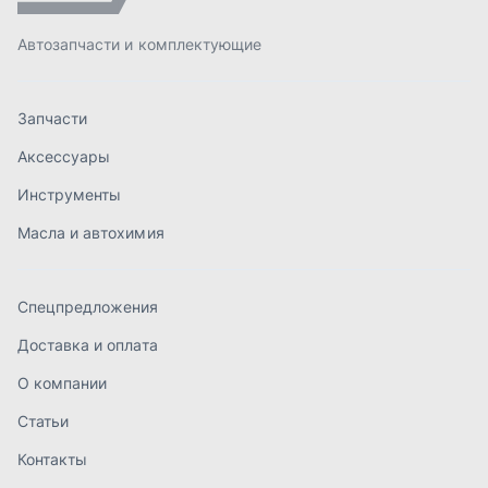
Спецпредложения
Доставка и оплата
О компании
Статьи
Контакты
order@mteh74.ru
г. Миасс
,
улица Романенко, 97
+7 (904) 945-52-55
г. Златоуст
,
проезд Профсоюзов, 12А
+7 (904) 945-51-55