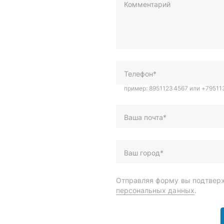
Комментарий
пример: 89511234567 или +7951
Телефон*
Ваша почта*
Ваш город*
Отправляя форму вы подтверж
персональных данных
.
и
Спецпредложения
ары
Доставка и оплата
менты
О компании