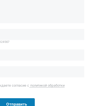
1324567
даете согласие с
политикой обработки
Отправить
order@mteh74.ru
г. Миасс
,
улица Романенко, 97
+7 (904) 945-52-55