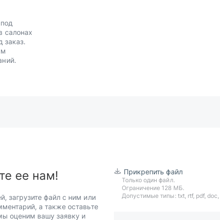
 под
в салонах
д заказ.
им
аний.
Прикрепить файл
те ее нам!
Только один файл.
Ограничение 128 МБ.
Допустимые типы: txt, rtf, pdf, doc, d
й, загрузите файл с ним или
мментарий, а также оставьте
 мы оценим вашу заявку и