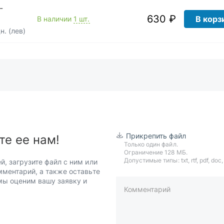
-
630 ₽
В корз
В наличии
1 шт.
. (лев)
Прикрепить файл
те ее нам!
Только один файл.
Ограничение 128 МБ.
Допустимые типы: txt, rtf, pdf, doc, d
й, загрузите файл с ним или
мментарий, а также оставьте
 мы оценим вашу заявку и
Комментарий
пример: 89511234567 или +7951
Телефон*
Ваша почта*