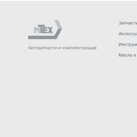
ИП Лахтачёв О.В.
,
2026
Политик