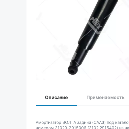
Описание
Применяемость
Амортизатор ВОЛГА задний (СААЗ) под ката
номером 31029-2915006 (3102 2915402) из на