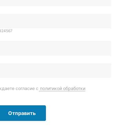
даете согласие с
политикой обработки
Отправить
order@mteh74.ru
г. Миасс
,
улица Романенко, 97
+7 (904) 945-52-55
г. Златоуст
,
проезд Профсоюзов, 12А