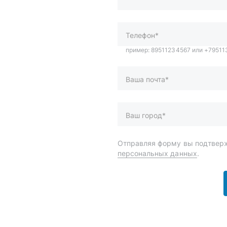
Ваш город*
Отправляя форму вы подтверж
персональных данных
.
и
Спецпредложения
ары
Доставка и оплата
менты
О компании
 автохимия
Статьи
Контакты