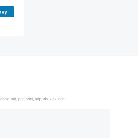
ину
ocx, odt, ppt, pptx, odp, xls, xlsx, ods.
1324567