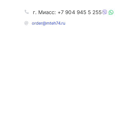
г. Миасс: +7 904 945 5 255
order@mteh74.ru
Запчаст
Аксессу
Инстру
Автозапчасти и комплектующие
Масла и