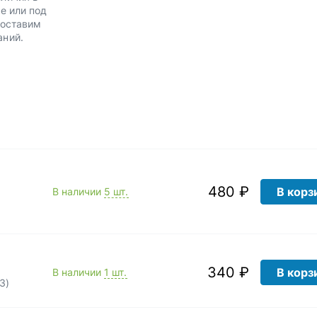
е или под
Доставим
аний.
480 ₽
В корз
В наличии
5 шт.
340 ₽
В корз
В наличии
1 шт.
З)