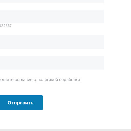
даете согласие с
политикой обработки
Отправить
order@mteh74.ru
г. Миасс
,
улица Романенко, 97
+7 (904) 945-52-55
г. Златоуст
,
проезд Профсоюзов, 12А