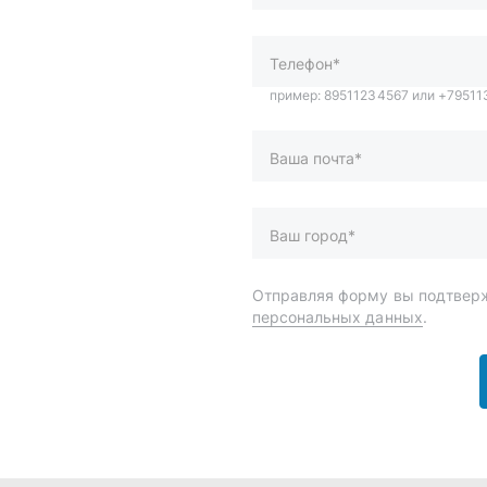
Ваш город*
Отправляя форму вы подтверж
персональных данных
.
и
Спецпредложения
ары
Доставка и оплата
менты
О компании
 автохимия
Статьи
Контакты