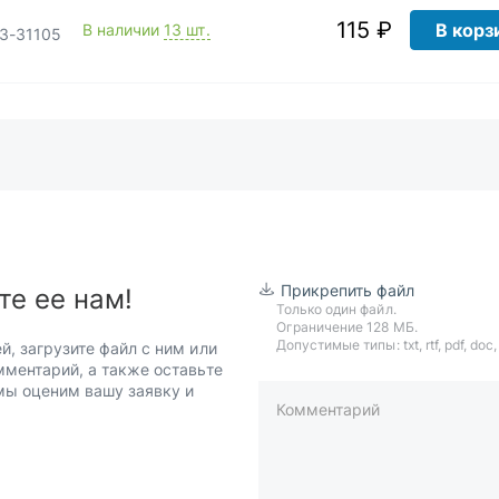
115 ₽
В корз
В наличии
13 шт.
АЗ-31105
Прикрепить файл
те ее нам!
Только один файл.
Ограничение 128 МБ.
Допустимые типы: txt, rtf, pdf, doc, d
й, загрузите файл с ним или
мментарий, а также оставьте
 мы оценим вашу заявку и
Комментарий
пример: 89511234567 или +7951
Телефон*
Ваша почта*