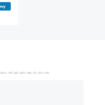
ину
ocx, odt, ppt, pptx, odp, xls, xlsx, ods.
1324567