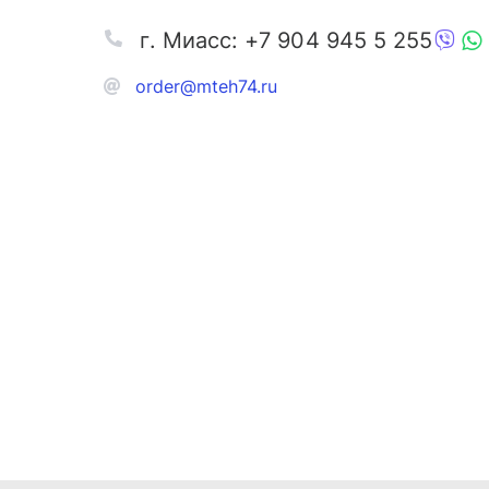
г. Миасс: +7 904 945 5 255
order@mteh74.ru
Запчаст
Аксессу
Инстру
Автозапчасти и комплектующие
Масла и