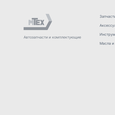
ИП Лахтачёв О.В.
,
2026
Политик