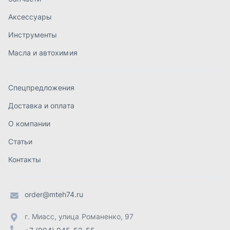
Статьи
Контакты
order@mteh74.ru
г. Миасс
,
улица Романенко, 97
+7 (904) 945-52-55
г. Златоуст
,
проезд Профсоюзов, 12А
+7 (904) 945-51-55
г. Челябинск
,
Свердловский тракт, 3Е
+7 (904) 945-04-44