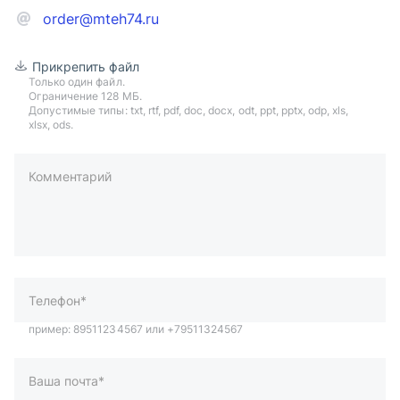
order@mteh74.ru
Прикрепить файл
Только один файл.
Ограничение 128 МБ.
Допустимые типы: txt, rtf, pdf, doc, docx, odt, ppt, pptx, odp, xls,
xlsx, ods.
Комментарий
пример: 89511234567 или +79511324567
Телефон*
Ваша почта*
Ваш город*
Отправляя форму вы подтверждаете согласие с
политикой
обработки персональных данных
.
Отправить