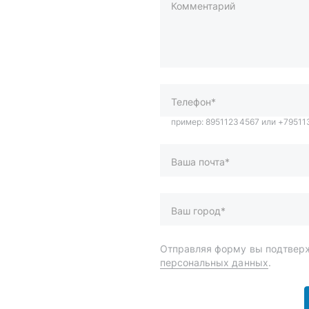
Комментарий
пример: 89511234567 или +7951
Телефон*
Ваша почта*
Ваш город*
Отправляя форму вы подтверж
персональных данных
.
и
Спецпредложения
ары
Доставка и оплата
менты
О компании