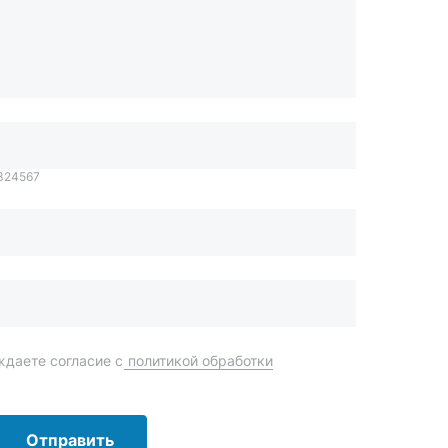
1324567
даете согласие с
политикой обработки
Отправить
order@mteh74.ru
г. Миасс
,
улица Романенко, 97
+7 (904) 945-52-55