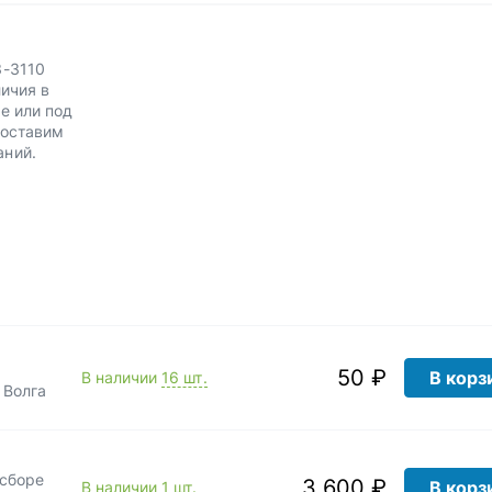
З-3110
личия в
е или под
Доставим
аний.
50 ₽
В корз
В наличии
16 шт.
 Волга
 сборе
3 600 ₽
В корз
В наличии
1 шт.