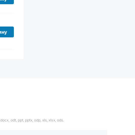
ину
ocx, odt, ppt, pptx, odp, xls, xlsx, ods.