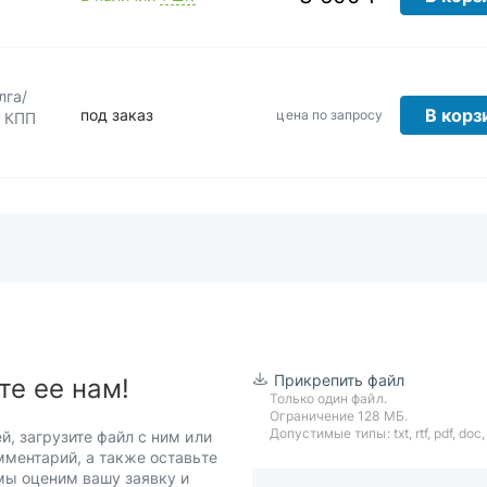
лга/
В корз
под заказ
цена по запросу
а КПП
Прикрепить файл
те ее нам!
Только один файл.
Ограничение 128 МБ.
Допустимые типы: txt, rtf, pdf, doc, d
й, загрузите файл с ним или
мментарий, а также оставьте
 мы оценим вашу заявку и