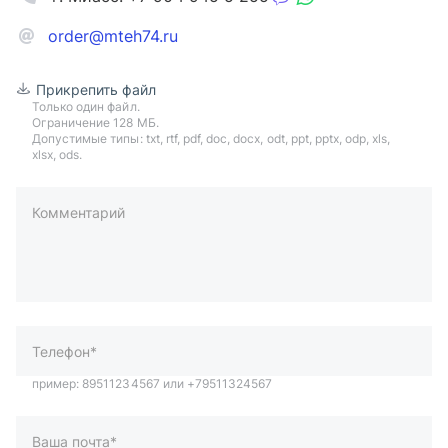
order@mteh74.ru
Прикрепить файл
Только один файл.
Ограничение 128 МБ.
Допустимые типы: txt, rtf, pdf, doc, docx, odt, ppt, pptx, odp, xls,
xlsx, ods.
Комментарий
пример: 89511234567 или +79511324567
Телефон*
Ваша почта*
Ваш город*
Отправляя форму вы подтверждаете согласие с
политикой
обработки персональных данных
.
Отправить