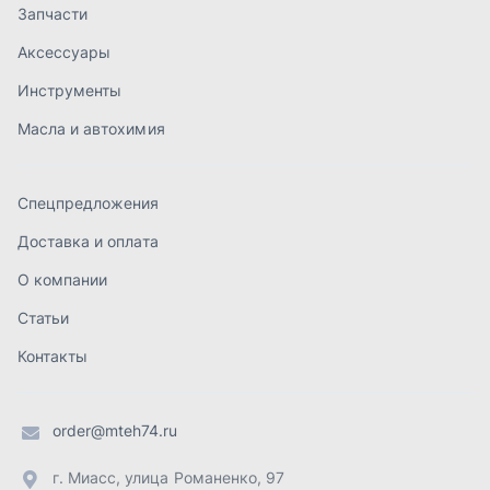
Статьи
Контакты
order@mteh74.ru
г. Миасс
,
улица Романенко, 97
+7 (904) 945-52-55
г. Златоуст
,
проезд Профсоюзов, 12А
+7 (904) 945-51-55
г. Челябинск
,
Свердловский тракт, 3Е
+7 (904) 945-04-44