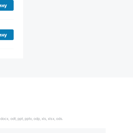
ину
ину
ocx, odt, ppt, pptx, odp, xls, xlsx, ods.