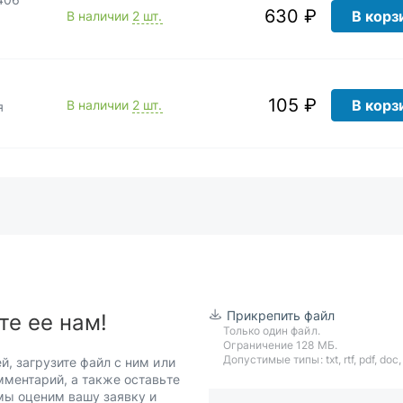
630 ₽
В корз
В наличии
2 шт.
105 ₽
В корз
В наличии
2 шт.
я
Прикрепить файл
те ее нам!
Только один файл.
Ограничение 128 МБ.
Допустимые типы: txt, rtf, pdf, doc, d
й, загрузите файл с ним или
мментарий, а также оставьте
 мы оценим вашу заявку и