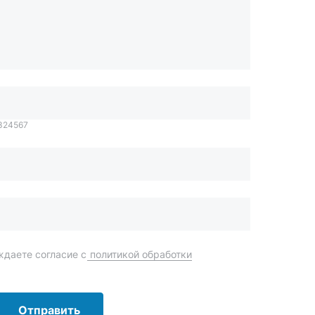
1324567
даете согласие с
политикой обработки
Отправить
order@mteh74.ru
г. Миасс
,
улица Романенко, 97
+7 (904) 945-52-55