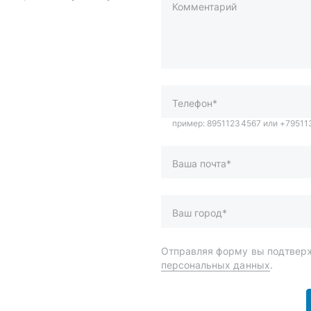
Комментарий
пример: 89511234567 или +7951
Телефон*
Ваша почта*
Ваш город*
Отправляя форму вы подтверж
персональных данных
.
и
Спецпредложения
ары
Доставка и оплата
менты
О компании