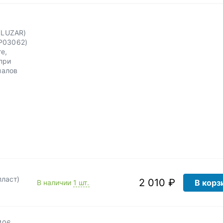
(LUZAR)
P03062)
е,
при
налов
пласт)
2 010 ₽
В корз
В наличии
1 шт.
406