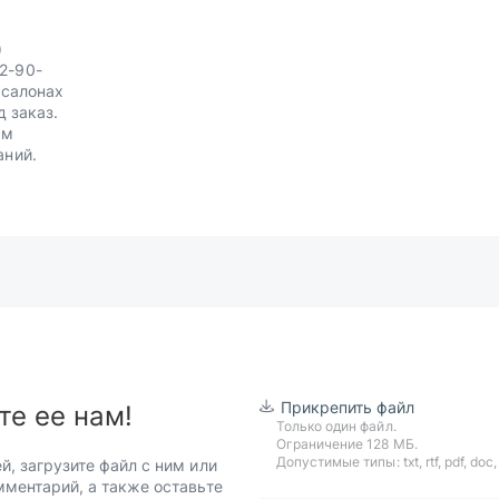
)
2-90-
 салонах
д заказ.
им
аний.
Прикрепить файл
те ее нам!
Только один файл.
Ограничение 128 МБ.
Допустимые типы: txt, rtf, pdf, doc, d
й, загрузите файл с ним или
мментарий, а также оставьте