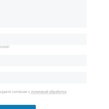
1324567
даете согласие с
политикой обработки
Отправить
order@mteh74.ru
г. Миасс
,
улица Романенко, 97
+7 (904) 945-52-55