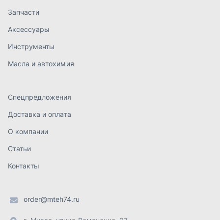
О компании
Статьи
Контакты
order@mteh74.ru
г. Миасс
,
улица Романенко, 97
+7 (904) 945-52-55
г. Златоуст
,
проезд Профсоюзов, 12А
+7 (904) 945-51-55
г. Челябинск
,
Свердловский тракт, 3Е
+7 (904) 945-04-44