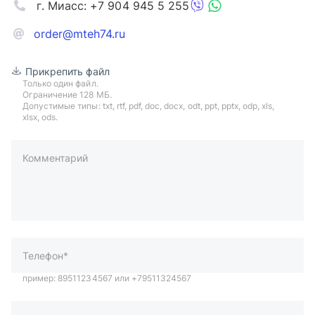
г. Миасс: +7 904 945 5 255
order@mteh74.ru
Прикрепить файл
Только один файл.
Ограничение 128 МБ.
Допустимые типы: txt, rtf, pdf, doc, docx, odt, ppt, pptx, odp, xls,
xlsx, ods.
Комментарий
пример: 89511234567 или +79511324567
Телефон*
Ваша почта*
Ваш город*
Отправляя форму вы подтверждаете согласие с
политикой
обработки персональных данных
.
Отправить