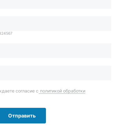
даете согласие с
политикой обработки
Отправить
order@mteh74.ru
г. Миасс
,
улица Романенко, 97
+7 (904) 945-52-55
г. Златоуст
,