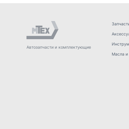
ИП Лахтачёв О.В.
,
2026
Политик