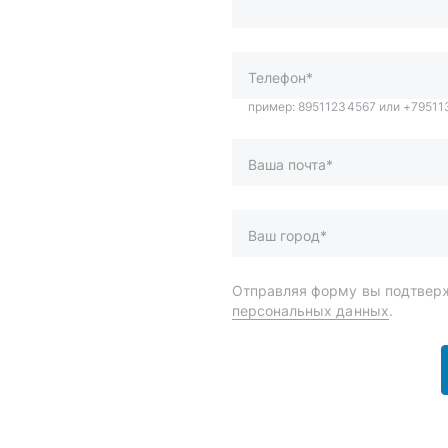
Ваша почта*
Ваш город*
Отправляя форму вы подтверж
персональных данных
.
и
Спецпредложения
ары
Доставка и оплата
менты
О компании
 автохимия
Статьи
Контакты