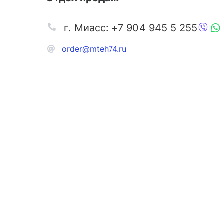
г. Миасс: +7 904 945 5 255
order@mteh74.ru
Запчаст
Аксессу
Инстру
Автозапчасти и комплектующие
Масла и