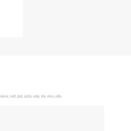
ocx, odt, ppt, pptx, odp, xls, xlsx, ods.
1324567