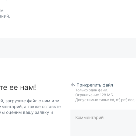
.
им
аний.
Прикрепить файл
те ее нам!
Только один файл.
Ограничение 128 МБ.
Допустимые типы: txt, rtf, pdf, doc, d
й, загрузите файл с ним или
мментарий, а также оставьте
 мы оценим вашу заявку и
Комментарий
пример: 89511234567 или +7951
Телефон*