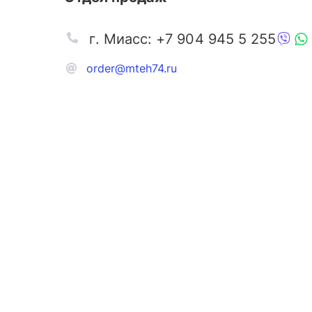
г. Миасс: +7 904 945 5 255
order@mteh74.ru
Запчаст
Аксессу
Инстру
Автозапчасти и комплектующие
Масла и