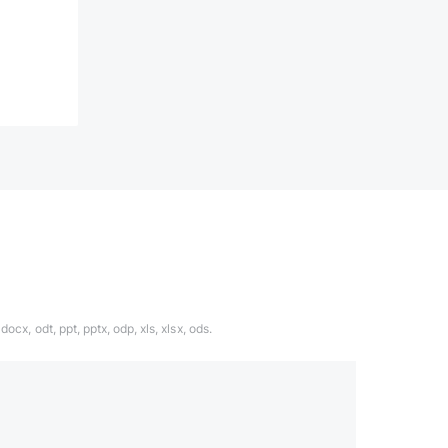
ocx, odt, ppt, pptx, odp, xls, xlsx, ods.
1324567