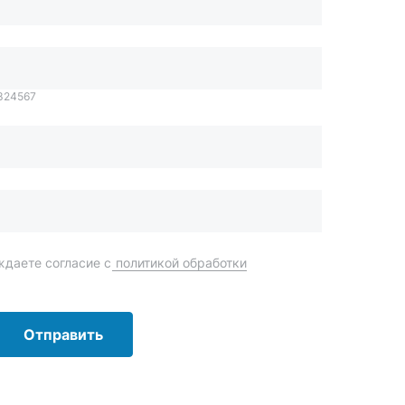
даете согласие с
политикой обработки
Отправить
order@mteh74.ru
г. Миасс
,
улица Романенко, 97
+7 (904) 945-52-55
г. Златоуст
,