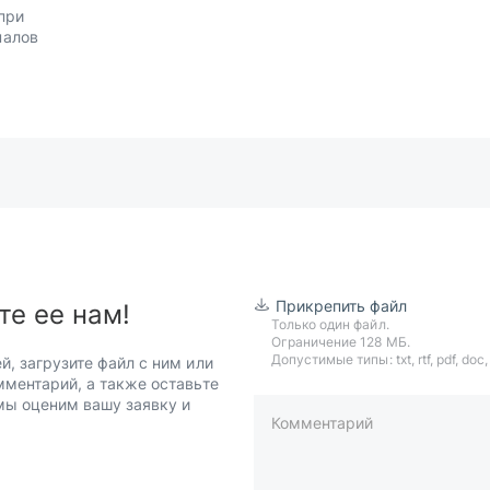
при
налов
Прикрепить файл
те ее нам!
Только один файл.
Ограничение 128 МБ.
Допустимые типы: txt, rtf, pdf, doc, d
й, загрузите файл с ним или
мментарий, а также оставьте
 мы оценим вашу заявку и
Комментарий
пример: 89511234567 или +7951
Телефон*