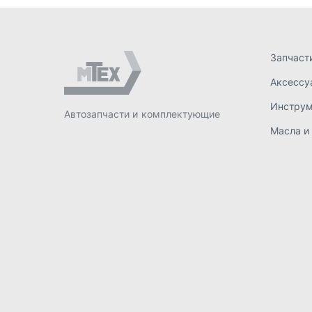
ИП Лахтачёв О.В.
,
2026
Политик