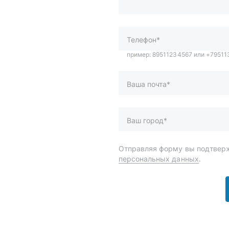
Ваша почта*
Ваш город*
Отправляя форму вы подтверж
персональных данных
.
и
Спецпредложения
ары
Доставка и оплата
менты
О компании
 автохимия
Статьи
Контакты