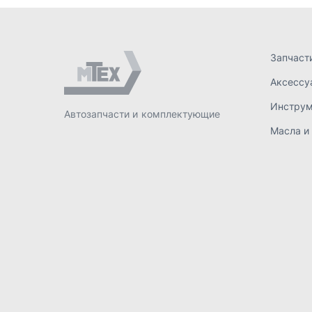
ИП Лахтачёв О.В.
,
2026
Политик