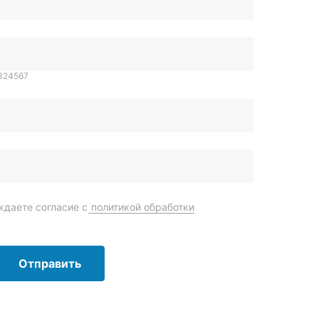
даете согласие с
политикой обработки
Отправить
order@mteh74.ru
г. Миасс
,
улица Романенко, 97
+7 (904) 945-52-55
г. Златоуст
,