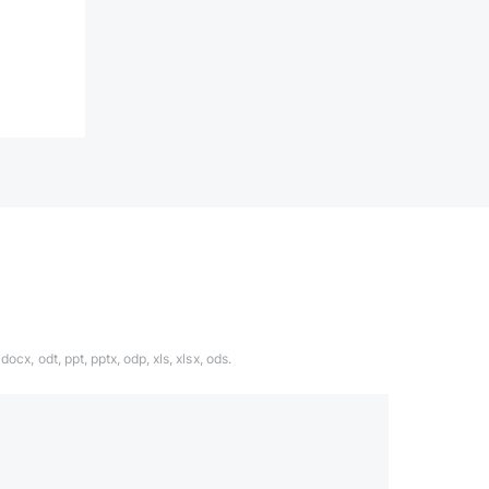
ocx, odt, ppt, pptx, odp, xls, xlsx, ods.
1324567