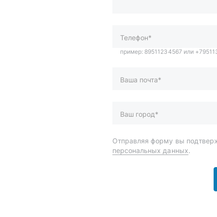
Ваша почта*
Ваш город*
Отправляя форму вы подтверж
персональных данных
.
и
Спецпредложения
ары
Доставка и оплата
менты
О компании
 автохимия
Статьи
Контакты