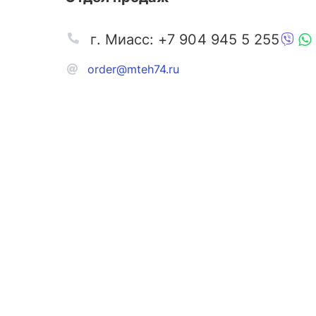
г. Миасс: +7 904 945 5 255
order@mteh74.ru
Запчаст
Аксессу
Инстру
Автозапчасти и комплектующие
Масла и