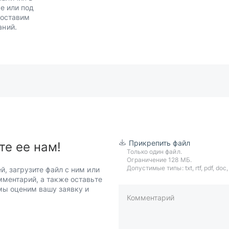
е или под
Доставим
аний.
Прикрепить файл
те ее нам!
Только один файл.
Ограничение 128 МБ.
Допустимые типы: txt, rtf, pdf, doc, d
й, загрузите файл с ним или
мментарий, а также оставьте
 мы оценим вашу заявку и
Комментарий
пример: 89511234567 или +7951
Телефон*