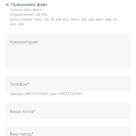
Прикрепить файл
Только один файл.
Ограничение 128 МБ.
Допустимые типы: txt, rtf, pdf, doc, docx, odt, ppt, pptx, odp, xls,
xlsx, ods.
Комментарий
пример: 89511234567 или +79511324567
Телефон*
Ваша почта*
Ваш город*
Отправляя форму вы подтверждаете согласие с
политикой
обработки персональных данных
.
Отправить