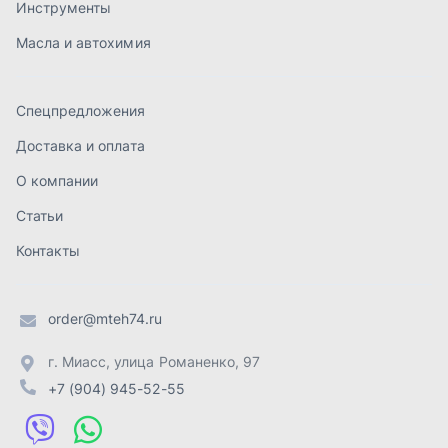
order@mteh74.ru
г. Миасс
,
улица Романенко, 97
+7 (904) 945-52-55
г. Златоуст
,
проезд Профсоюзов, 12А
+7 (904) 945-51-55
г. Челябинск
,
Свердловский тракт, 3Е
+7 (904) 945-04-44