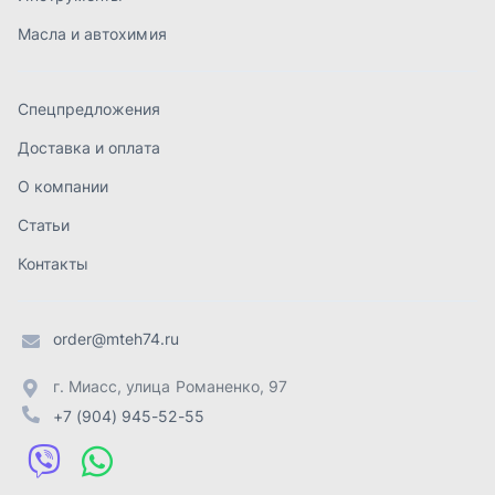
order@mteh74.ru
г. Миасс
,
улица Романенко, 97
+7 (904) 945-52-55
г. Златоуст
,
проезд Профсоюзов, 12А
+7 (904) 945-51-55
г. Челябинск
,
Свердловский тракт, 3Е
+7 (904) 945-04-44