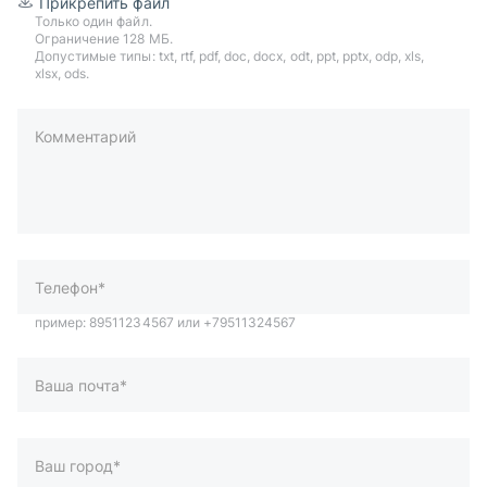
Прикрепить файл
Только один файл.
Ограничение 128 МБ.
Допустимые типы: txt, rtf, pdf, doc, docx, odt, ppt, pptx, odp, xls,
xlsx, ods.
Комментарий
пример: 89511234567 или +79511324567
Телефон*
Ваша почта*
Ваш город*
Отправляя форму вы подтверждаете согласие с
политикой
обработки персональных данных
.
Отправить