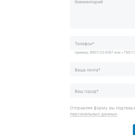
Комментарий
пример: 89511234567 или +7951
Телефон*
Ваша почта*
Ваш город*
Отправляя форму вы подтверж
персональных данных
.
и
Спецпредложения
ары
Доставка и оплата
менты
О компании
 автохимия
Статьи