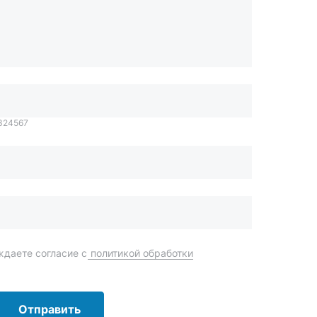
1324567
даете согласие с
политикой обработки
Отправить
order@mteh74.ru
г. Миасс
,
улица Романенко, 97
+7 (904) 945-52-55