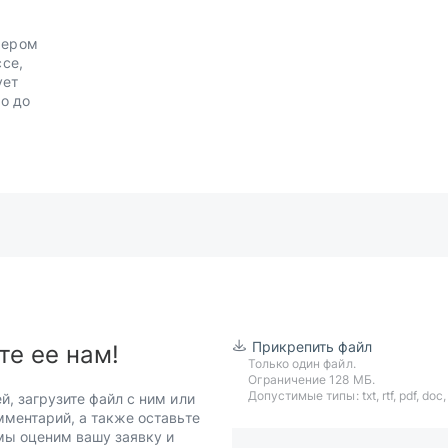
мером
ссе,
ует
о до
Прикрепить файл
те ее нам!
Только один файл.
Ограничение 128 МБ.
Допустимые типы: txt, rtf, pdf, doc, d
й, загрузите файл с ним или
мментарий, а также оставьте
 мы оценим вашу заявку и