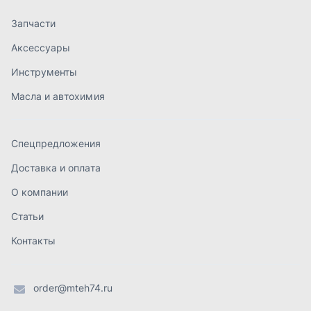
О компании
Статьи
Контакты
order@mteh74.ru
г. Миасс
,
улица Романенко, 97
+7 (904) 945-52-55
г. Златоуст
,
проезд Профсоюзов, 12А
+7 (904) 945-51-55
г. Челябинск
,
Свердловский тракт, 3Е