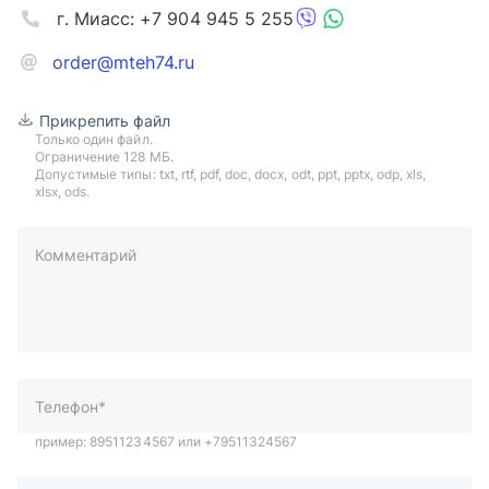
г. Миасс: +7 904 945 5 255
order@mteh74.ru
Прикрепить файл
Только один файл.
Ограничение 128 МБ.
Допустимые типы: txt, rtf, pdf, doc, docx, odt, ppt, pptx, odp, xls,
xlsx, ods.
Комментарий
пример: 89511234567 или +79511324567
Телефон*
Ваша почта*
Ваш город*
Отправляя форму вы подтверждаете согласие с
политикой
обработки персональных данных
.
Отправить