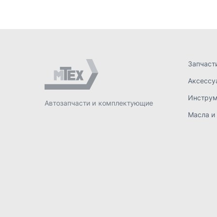
ИП Лахтачёв О.В.
,
2026
Политик