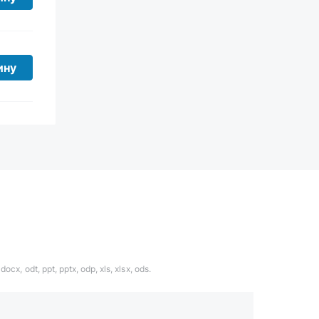
ину
ocx, odt, ppt, pptx, odp, xls, xlsx, ods.
1324567