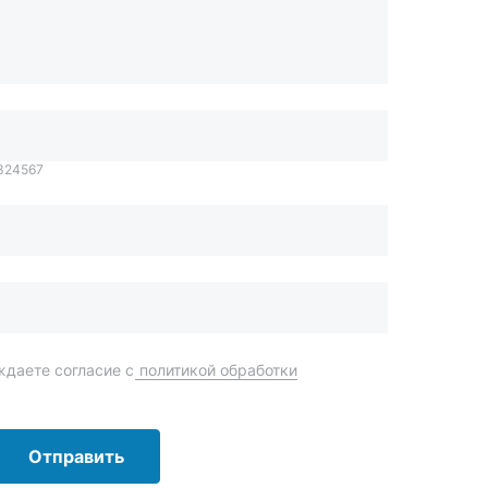
даете согласие с
политикой обработки
Отправить
order@mteh74.ru
г. Миасс
,
улица Романенко, 97
+7 (904) 945-52-55