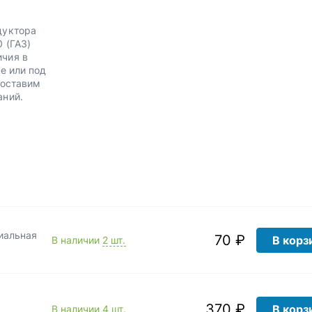
дуктора
 (ГАЗ)
ичия в
е или под
Доставим
аний.
иальная
70 ₽
В корз
В наличии
2 шт.
370 ₽
В корз
В наличии
4 шт.