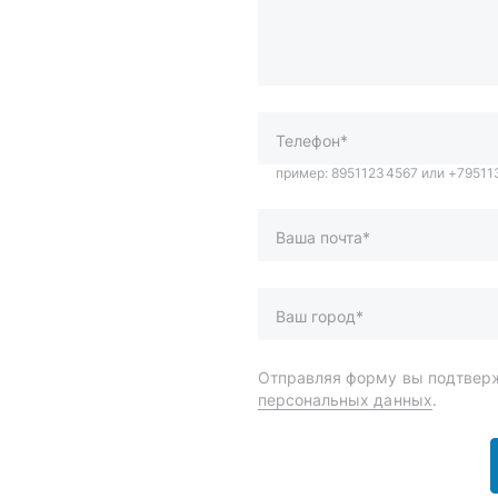
Телефон*
Ваша почта*
Ваш город*
Отправляя форму вы подтверж
персональных данных
.
и
Спецпредложения
ары
Доставка и оплата
менты
О компании
 автохимия
Статьи