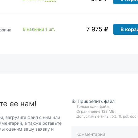
7 975 ₽
В корз
В наличии
1 шт.
рзина
Прикрепить файл
те ее нам!
Только один файл.
Ограничение 128 МБ.
Допустимые типы: txt, rtf, pdf, doc, d
й, загрузите файл с ним или
мментарий, а также оставьте
 мы оценим вашу заявку и
Комментарий
пример: 89511234567 или +7951