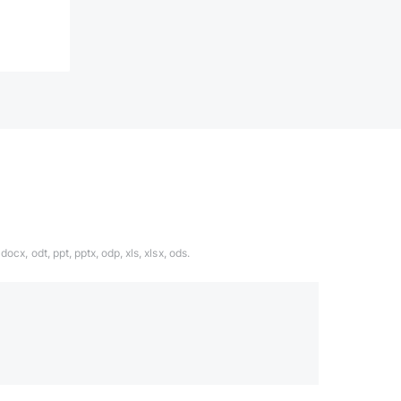
ocx, odt, ppt, pptx, odp, xls, xlsx, ods.
1324567
даете согласие с
политикой обработки