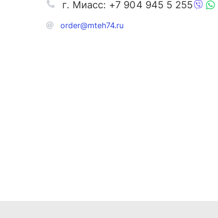
г. Миасс: +7 904 945 5 255
order@mteh74.ru
Запчаст
Аксессу
Инстру
Автозапчасти и комплектующие
Масла и