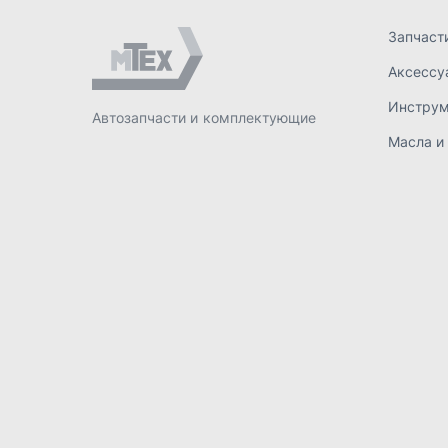
ИП Лахтачёв О.В.
,
2026
Политик