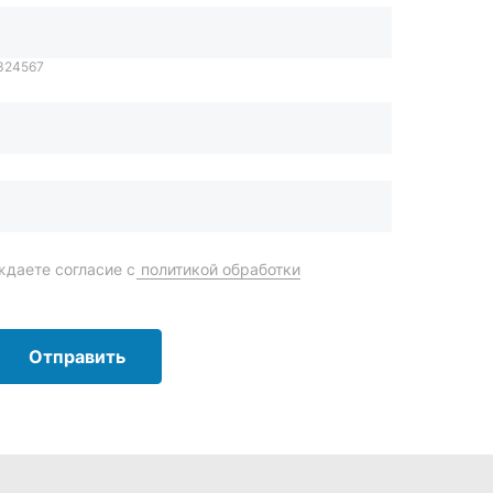
Отправить
order@mteh74.ru
г. Миасс
,
улица Романенко, 97
+7 (904) 945-52-55
г. Златоуст
,
проезд Профсоюзов, 12А
+7 (904) 945-51-55