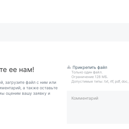
Прикрепить файл
те ее нам!
Только один файл.
Ограничение 128 МБ.
Допустимые типы: txt, rtf, pdf, doc, d
й, загрузите файл с ним или
мментарий, а также оставьте
 мы оценим вашу заявку и
Комментарий
пример: 89511234567 или +7951
Телефон*
Ваша почта*
Ваш город*
Отправляя форму вы подтверж