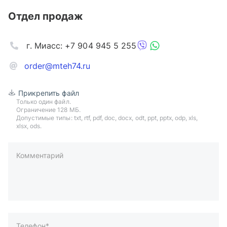
Отдел продаж
г. Миасс: +7 904 945 5 255
order@mteh74.ru
Прикрепить файл
Только один файл.
Ограничение 128 МБ.
Допустимые типы: txt, rtf, pdf, doc, docx, odt, ppt, pptx, odp, xls,
xlsx, ods.
Комментарий
пример: 89511234567 или +79511324567
Телефон*
Ваша почта*
Ваш город*
Отправляя форму вы подтверждаете согласие с
политикой
обработки персональных данных
.