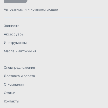
Спецпредложения
Доставка и оплата
О компании
Статьи
Контакты
order@mteh74.ru
г. Миасс
,
улица Романенко, 97
+7 (904) 945-52-55
г. Златоуст
,
проезд Профсоюзов, 12А
+7 (904) 945-51-55