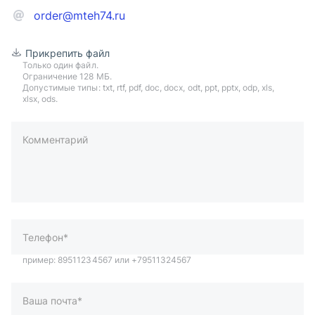
order@mteh74.ru
Прикрепить файл
Только один файл.
Ограничение 128 МБ.
Допустимые типы: txt, rtf, pdf, doc, docx, odt, ppt, pptx, odp, xls,
xlsx, ods.
Комментарий
пример: 89511234567 или +79511324567
Телефон*
Ваша почта*
Ваш город*
Отправляя форму вы подтверждаете согласие с
политикой
обработки персональных данных
.
Отправить