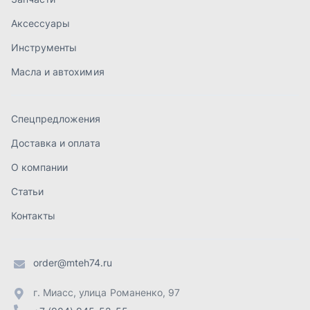
Статьи
Контакты
order@mteh74.ru
г. Миасс
,
улица Романенко, 97
+7 (904) 945-52-55
г. Златоуст
,
проезд Профсоюзов, 12А
+7 (904) 945-51-55
г. Челябинск
,
Свердловский тракт, 3Е
+7 (904) 945-04-44