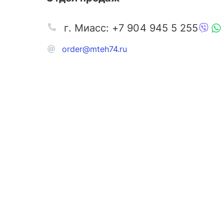
г. Миасс: +7 904 945 5 255
order@mteh74.ru
Запчаст
Аксессу
Инстру
Автозапчасти и комплектующие
Масла и