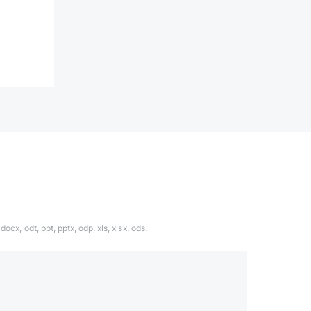
ocx, odt, ppt, pptx, odp, xls, xlsx, ods.
1324567