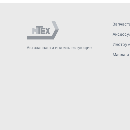
ИП Лахтачёв О.В.
,
2026
Политик