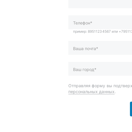
Ваша почта*
Ваш город*
Отправляя форму вы подтверж
персональных данных
.
и
Спецпредложения
ары
Доставка и оплата
менты
О компании
 автохимия
Статьи
Контакты