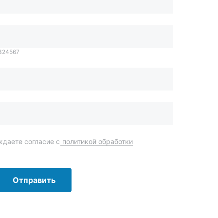
даете согласие с
политикой обработки
Отправить
order@mteh74.ru
г. Миасс
,
улица Романенко, 97
+7 (904) 945-52-55
г. Златоуст
,