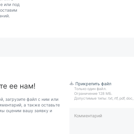
е или под
Доставим
аний.
Прикрепить файл
те ее нам!
Только один файл.
Ограничение 128 МБ.
Допустимые типы: txt, rtf, pdf, doc, d
й, загрузите файл с ним или
мментарий, а также оставьте
 мы оценим вашу заявку и
Комментарий
пример: 89511234567 или +7951
Телефон*