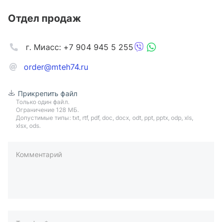
Отдел продаж
г. Миасс: +7 904 945 5 255
order@mteh74.ru
Прикрепить файл
Только один файл.
Ограничение 128 МБ.
Допустимые типы: txt, rtf, pdf, doc, docx, odt, ppt, pptx, odp, xls,
xlsx, ods.
Комментарий
пример: 89511234567 или +79511324567
Телефон*
Ваша почта*
Ваш город*
Отправляя форму вы подтверждаете согласие с
политикой
обработки персональных данных
.