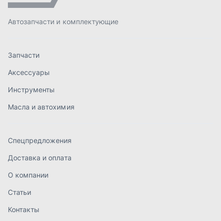
Спецпредложения
Доставка и оплата
О компании
Статьи
Контакты
order@mteh74.ru
г. Миасс
,
улица Романенко, 97
+7 (904) 945-52-55
г. Златоуст
,
проезд Профсоюзов, 12А
+7 (904) 945-51-55