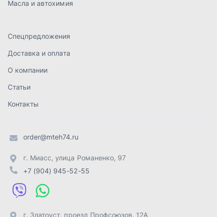
order@mteh74.ru
г. Миасс
,
улица Романенко, 97
+7 (904) 945-52-55
г. Златоуст
,
проезд Профсоюзов, 12А
+7 (904) 945-51-55
г. Челябинск
,
Свердловский тракт, 3Е
+7 (904) 945-04-44
Отправить заявку