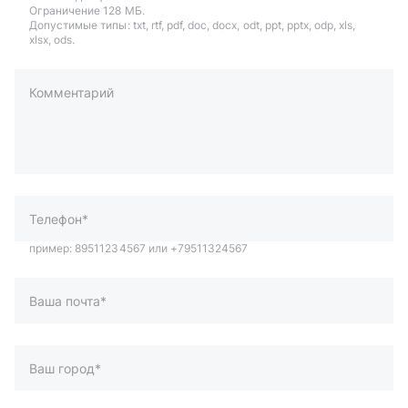
Ограничение 128 МБ.
Допустимые типы: txt, rtf, pdf, doc, docx, odt, ppt, pptx, odp, xls,
xlsx, ods.
Комментарий
пример: 89511234567 или +79511324567
Телефон*
Ваша почта*
Ваш город*
Отправляя форму вы подтверждаете согласие с
политикой
обработки персональных данных
.
Отправить