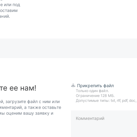
е или под
Доставим
аний.
Прикрепить файл
те ее нам!
Только один файл.
Ограничение 128 МБ.
Допустимые типы: txt, rtf, pdf, doc, d
й, загрузите файл с ним или
мментарий, а также оставьте
 мы оценим вашу заявку и
Комментарий
пример: 89511234567 или +7951
Телефон*