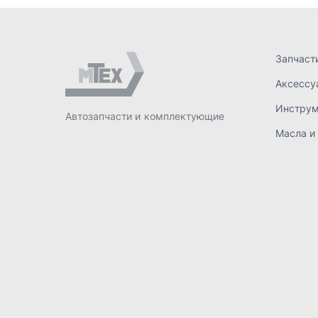
ИП Лахтачёв О.В.
,
2026
Политик