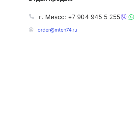
г. Миасс: +7 904 945 5 255
order@mteh74.ru
Запчаст
Аксессу
Инстру
Автозапчасти и комплектующие
Масла и