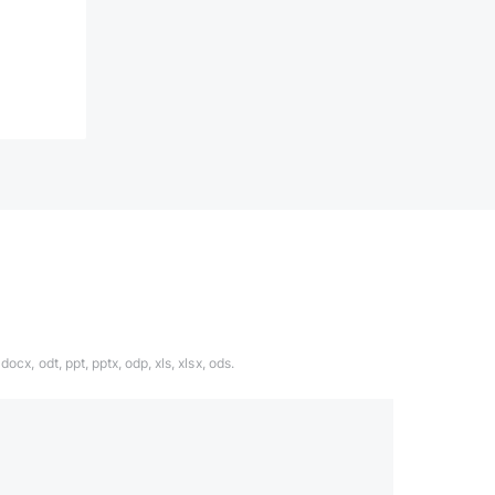
ocx, odt, ppt, pptx, odp, xls, xlsx, ods.
1324567