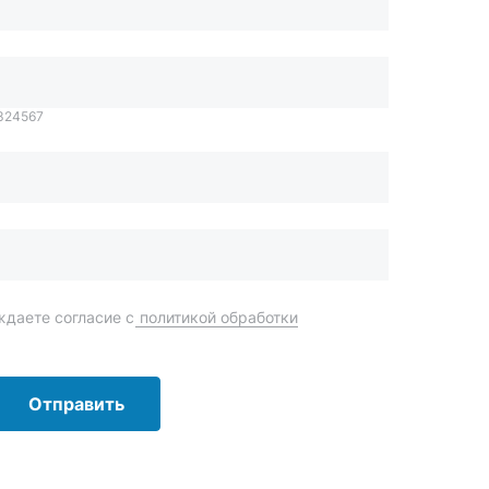
даете согласие с
политикой обработки
Отправить
order@mteh74.ru
г. Миасс
,
улица Романенко, 97
+7 (904) 945-52-55
г. Златоуст
,