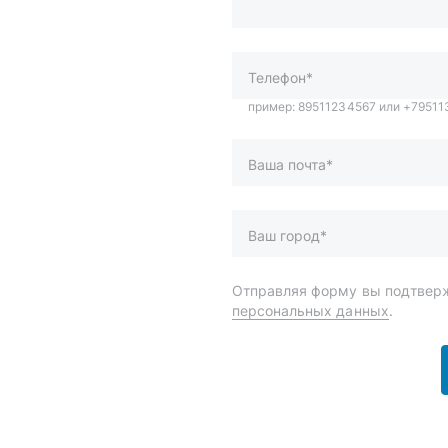
Ваша почта*
Ваш город*
Отправляя форму вы подтверж
персональных данных
.
и
Спецпредложения
ары
Доставка и оплата
менты
О компании
 автохимия
Статьи
Контакты