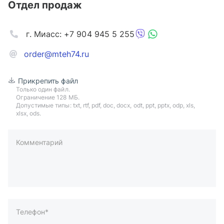
Отдел продаж
г. Миасс: +7 904 945 5 255
order@mteh74.ru
Прикрепить файл
Только один файл.
Ограничение 128 МБ.
Допустимые типы: txt, rtf, pdf, doc, docx, odt, ppt, pptx, odp, xls,
xlsx, ods.
Комментарий
пример: 89511234567 или +79511324567
Телефон*
Ваша почта*
Ваш город*
Отправляя форму вы подтверждаете согласие с
политикой
обработки персональных данных
.