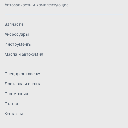
Доставка и оплата
О компании
Статьи
Контакты
order@mteh74.ru
г. Миасс
,
улица Романенко, 97
+7 (904) 945-52-55
г. Златоуст
,
проезд Профсоюзов, 12А
+7 (904) 945-51-55