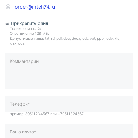
order@mteh74.ru
Прикрепить файл
Только один файл.
Ограничение 128 МБ.
Допустимые типы: txt, rtf, pdf, doc, docx, odt, ppt, pptx, odp, xls,
xlsx, ods.
Комментарий
пример: 89511234567 или +79511324567
Телефон*
Ваша почта*
Ваш город*
Отправляя форму вы подтверждаете согласие с
политикой
обработки персональных данных
.
Отправить