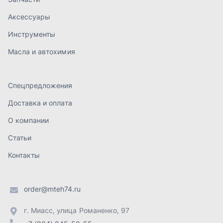
Статьи
Контакты
order@mteh74.ru
г. Миасс
,
улица Романенко, 97
+7 (904) 945-52-55
г. Златоуст
,
проезд Профсоюзов, 12А
+7 (904) 945-51-55
г. Челябинск
,
Свердловский тракт, 3Е
+7 (904) 945-04-44