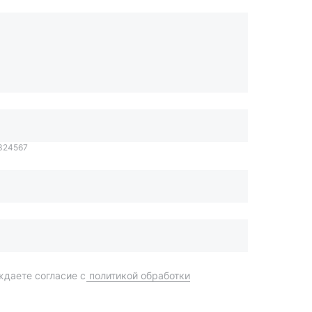
1324567
даете согласие с
политикой обработки
Отправить
order@mteh74.ru
г. Миасс
,
улица Романенко, 97