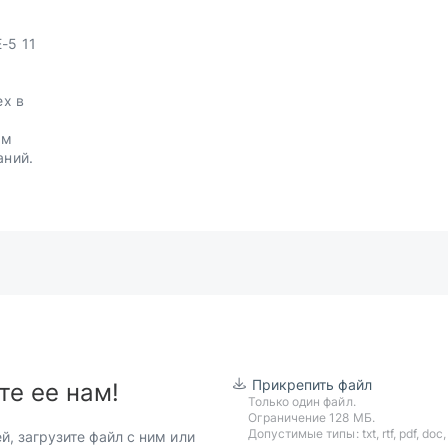
-5 11
ех в
.
им
аний.
Прикрепить файл
те ее нам!
Только один файл.
Ограничение 128 МБ.
Допустимые типы: txt, rtf, pdf, doc, d
й, загрузите файл с ним или