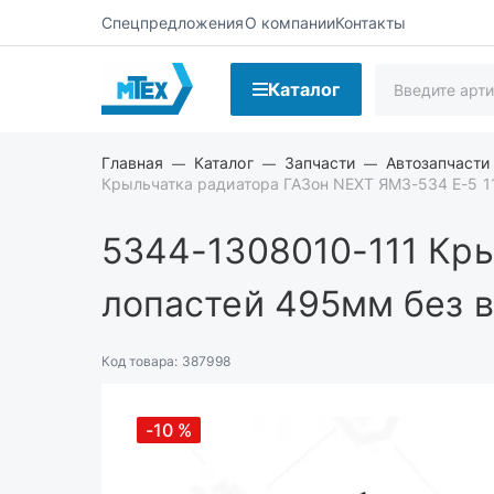
Спецпредложения
О компании
Контакты
Каталог
Главная
Каталог
Запчасти
Автозапчасти 
Крыльчатка радиатора ГАЗон NEXT ЯМЗ-534 Е-5 1
5344-1308010-111
Кры
лопастей 495мм без 
Код товара:
387998
-10
%