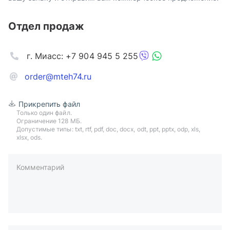
Отдел продаж
г. Миасс: +7 904 945 5 255
order@mteh74.ru
Прикрепить файл
Только один файл.
Ограничение 128 МБ.
Допустимые типы: txt, rtf, pdf, doc, docx, odt, ppt, pptx, odp, xls,
xlsx, ods.
Комментарий
пример: 89511234567 или +79511324567
Телефон*
Ваша почта*
Ваш город*
Отправляя форму вы подтверждаете согласие с
политикой
обработки персональных данных
.