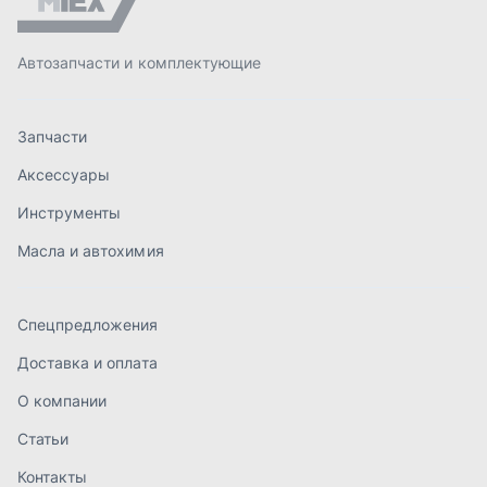
Спецпредложения
Доставка и оплата
О компании
Статьи
Контакты
order@mteh74.ru
г. Миасс
,
улица Романенко, 97
+7 (904) 945-52-55
г. Златоуст
,
проезд Профсоюзов, 12А
+7 (904) 945-51-55