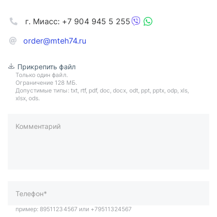
г. Миасс: +7 904 945 5 255
order@mteh74.ru
Прикрепить файл
Только один файл.
Ограничение 128 МБ.
Допустимые типы: txt, rtf, pdf, doc, docx, odt, ppt, pptx, odp, xls,
xlsx, ods.
Комментарий
пример: 89511234567 или +79511324567
Телефон*
Ваша почта*
Ваш город*
Отправляя форму вы подтверждаете согласие с
политикой
обработки персональных данных
.
Отправить