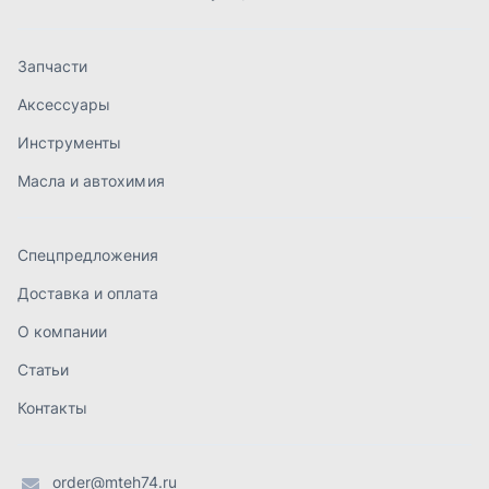
Доставка и оплата
О компании
Статьи
Контакты
order@mteh74.ru
г. Миасс
,
улица Романенко, 97
+7 (904) 945-52-55
г. Златоуст
,
проезд Профсоюзов, 12А
+7 (904) 945-51-55