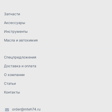
О компании
Статьи
Контакты
order@mteh74.ru
г. Миасс
,
улица Романенко, 97
+7 (904) 945-52-55
г. Златоуст
,
проезд Профсоюзов, 12А
+7 (904) 945-51-55