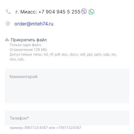
г. Миасс: +7 904 945 5 255
order@mteh74.ru
Прикрепить файл
Только один файл.
Ограничение 128 МБ.
Допустимые типы: txt, rtf, pdf, doc, docx, odt, ppt, pptx, odp, xls,
xlsx, ods.
Комментарий
пример: 89511234567 или +79511324567
Телефон*
Ваша почта*
Ваш город*
Отправляя форму вы подтверждаете согласие с
политикой
обработки персональных данных
.
Отправить