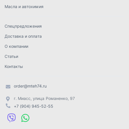
order@mteh74.ru
г. Миасс
,
улица Романенко, 97
+7 (904) 945-52-55
г. Златоуст
,
проезд Профсоюзов, 12А
+7 (904) 945-51-55
г. Челябинск
,
Свердловский тракт, 3Е
+7 (904) 945-04-44