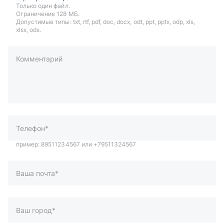
Только один файл.
Ограничение 128 МБ.
Допустимые типы: txt, rtf, pdf, doc, docx, odt, ppt, pptx, odp, xls,
xlsx, ods.
Комментарий
пример: 89511234567 или +79511324567
Телефон*
Ваша почта*
Ваш город*
Отправляя форму вы подтверждаете согласие с
политикой
обработки персональных данных
.
Отправить