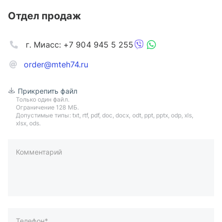
Отдел продаж
г. Миасс: +7 904 945 5 255
order@mteh74.ru
Прикрепить файл
Только один файл.
Ограничение 128 МБ.
Допустимые типы: txt, rtf, pdf, doc, docx, odt, ppt, pptx, odp, xls,
xlsx, ods.
Комментарий
пример: 89511234567 или +79511324567
Телефон*
Ваша почта*
Ваш город*
Отправляя форму вы подтверждаете согласие с
политикой
обработки персональных данных
.