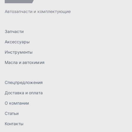
Спецпредложения
Доставка и оплата
О компании
Статьи
Контакты
order@mteh74.ru
г. Миасс
,
улица Романенко, 97
+7 (904) 945-52-55
г. Златоуст
,
проезд Профсоюзов, 12А
+7 (904) 945-51-55