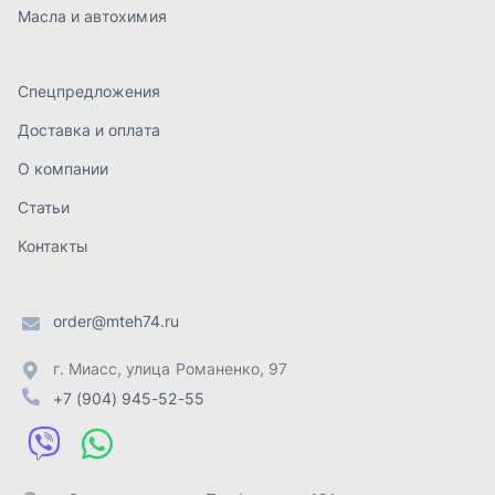
order@mteh74.ru
г. Миасс
,
улица Романенко, 97
+7 (904) 945-52-55
г. Златоуст
,
проезд Профсоюзов, 12А
+7 (904) 945-51-55
г. Челябинск
,
Свердловский тракт, 3Е
+7 (904) 945-04-44