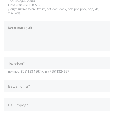
Только один файл.
Ограничение 128 МБ.
Допустимые типы: txt, rtf, pdf, doc, docx, odt, ppt, pptx, odp, xls,
xlsx, ods.
Комментарий
пример: 89511234567 или +79511324567
Телефон*
Ваша почта*
Ваш город*
Отправляя форму вы подтверждаете согласие с
политикой
обработки персональных данных
.
Отправить