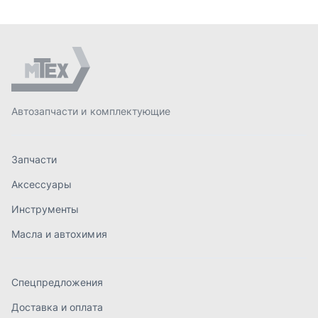
Инструменты
Масла и автохимия
Спецпредложения
Доставка и оплата
О компании
Статьи
Контакты
order@mteh74.ru
г. Миасс
,
улица Романенко, 97
+7 (904) 945-52-55