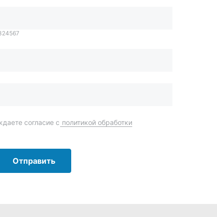
Отправить
order@mteh74.ru
г. Миасс
,
улица Романенко, 97
+7 (904) 945-52-55
г. Златоуст
,
проезд Профсоюзов, 12А
+7 (904) 945-51-55