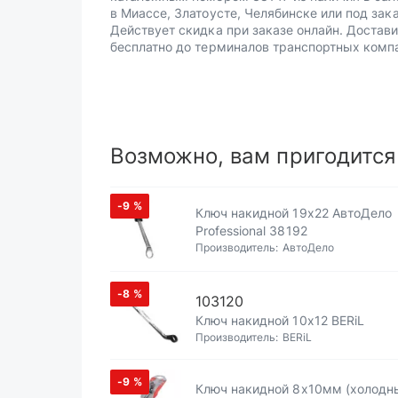
в Миассе, Златоусте, Челябинске или под зака
Действует скидка при заказе онлайн. Достав
бесплатно до терминалов транспортных комп
Возможно, вам пригодится
-9
%
Ключ накидной 19х22 АвтоДело
Professional 38192
Производитель:
АвтоДело
-8
%
103120
Ключ накидной 10х12 BERiL
Производитель:
BERiL
-9
%
Ключ накидной 8х10мм (холодный