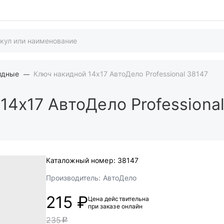
идные
Ключ накидной 14х17 АвтоДело Professional 38147
4х17 АвтоДело Professiona
Каталожный номер:
38147
Производитель:
АвтоДело
215 ₽
Цена действительна
при заказе онлайн
235
c