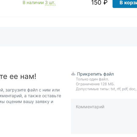
150 ₽
В корз
В наличии
3 шт.
Прикрепить файл
те ее нам!
Только один файл.
Ограничение 128 МБ.
Допустимые типы: txt, rtf, pdf, doc, d
й, загрузите файл с ним или
мментарий, а также оставьте
 мы оценим вашу заявку и
Комментарий
пример: 89511234567 или +7951
Телефон*
Ваша почта*
Ваш город*
Отправляя форму вы подтверж