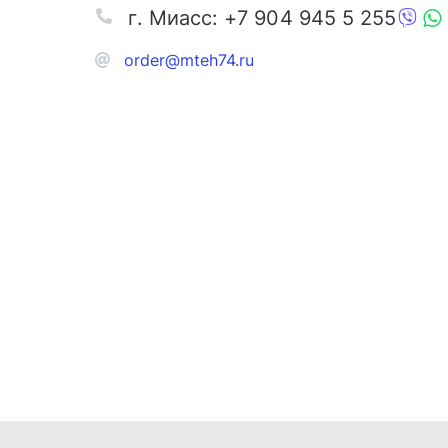
г. Миасс: +7 904 945 5 255
order@mteh74.ru
Запчаст
Аксессу
Инстру
Автозапчасти и комплектующие
Масла и