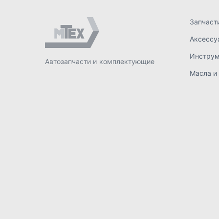
ИП Лахтачёв О.В.
,
2026
Политик