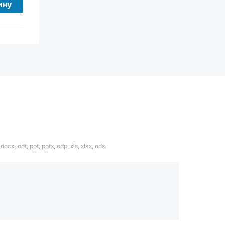
ину
ocx, odt, ppt, pptx, odp, xls, xlsx, ods.
1324567
даете согласие с
политикой обработки