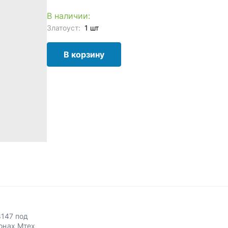
В наличии:
Златоуст:
1 шт
В корзину
8147 под
онах Мтех