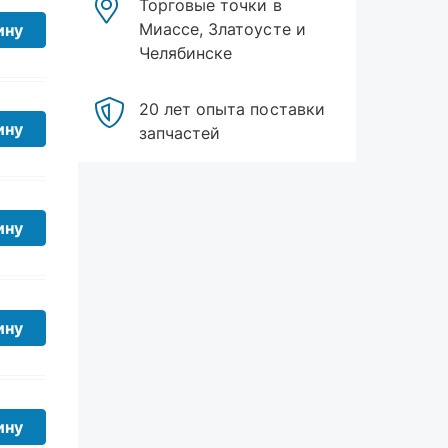
Челябинске
ину
20 лет опыта поставки
запчастей
ину
ину
ину
ину