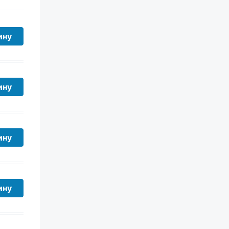
ину
ину
ину
ину