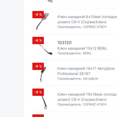
-9
%
Ключ накидной 8х10мм (холодный
штамп) CR-V (СервисКлюч)
Производитель:
СЕРВИС КЛЮЧ
-8
%
103120
Ключ накидной 10х12 BERiL
Производитель:
BERiL
-9
%
Ключ накидной 16х17 АвтоДело
Professional 38167
Производитель:
АвтоДело
-9
%
Ключ накидной 16х18мм (холод
штамп) CR-V (СервисКлюч)
Производитель:
СЕРВИС КЛЮЧ