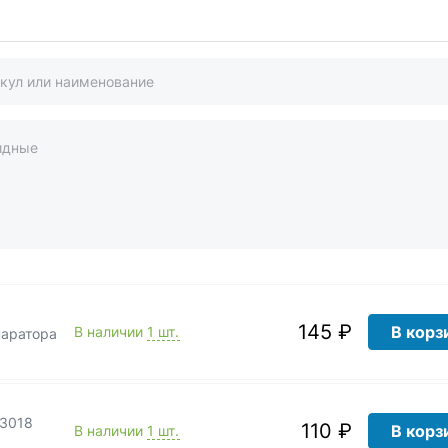
идные
145 ₽
В корз
В наличии
1 шт.
паратора
ло 33018
110 ₽
В корз
В наличии
1 шт.