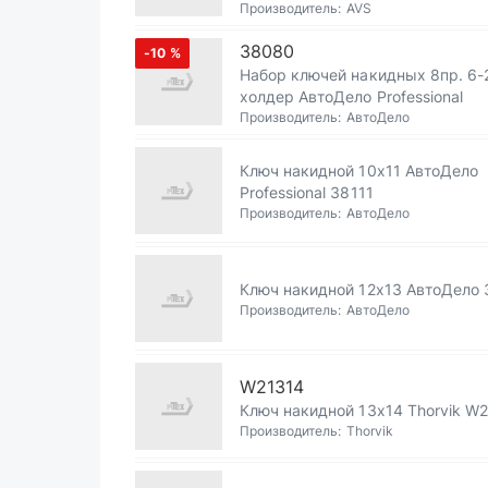
Производитель:
AVS
38080
-10
%
Набор ключей накидных 8пр. 6
холдер АвтоДело Professional
Производитель:
АвтоДело
Ключ накидной 10х11 АвтоДело
Professional 38111
Производитель:
АвтоДело
Ключ накидной 12х13 АвтоДело 
Производитель:
АвтоДело
W21314
Ключ накидной 13х14 Thorvik W
Производитель:
Thorvik