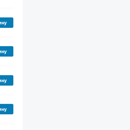
ину
ину
ину
ину