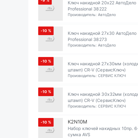
-9
%
Ключ накидной 20х22 АвтоДело
Professional 38222
Производитель:
АвтоДело
-10
%
Ключ накидной 27х30 АвтоДело
Professional 38273
Производитель:
АвтоДело
-10
%
Ключ накидной 27х30мм (холод
штамп) CR-V (СервисКлюч)
Производитель:
СЕРВИС КЛЮЧ
-10
%
Ключ накидной 30х32мм (холод
штамп) CR-V (СервисКлюч)
Производитель:
СЕРВИС КЛЮЧ
K2N10M
-10
%
Набор ключей накидных 10пр. 
сумка AVS