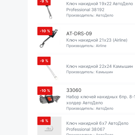
-9
%
Ключ накидной 19х22 АвтоДело
Professional 38192
Производитель:
АвтоДело
-10
%
AT-DRS-09
Ключ накидной 21х23 (Airline)
Производитель:
Airline
-9
%
Ключ накидной 22х24 Камышин
Производитель:
Камышин
33060
-10
%
Набор ключей накидных 6пр. 8
холдер АвтоДело
Производитель:
АвтоДело
-6
%
Ключ накидной 6х7 АвтоДело
Professional 38067
Производитель:
АвтоДело