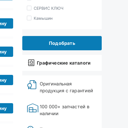
Камышин
КЗСМИ
ину
AVS
Подобрать
Airline
BERiL
Графические каталоги
ину
Оригинальная
продукция с гарантией
ину
100 000+ запчастей в
наличии
ину
Торговые точки в
Миассе, Златоусте и