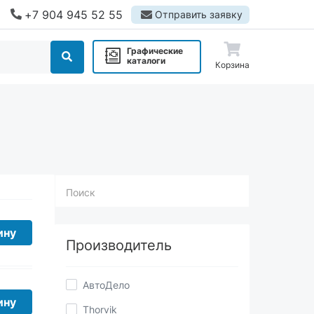
+7 904 945 52 55
Отправить заявку
Графические
каталоги
Корзина
Поиск
Производитель
ину
АвтоДело
Thorvik
ину
СЕРВИС КЛЮЧ