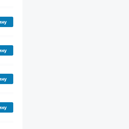
ину
ину
ину
ину