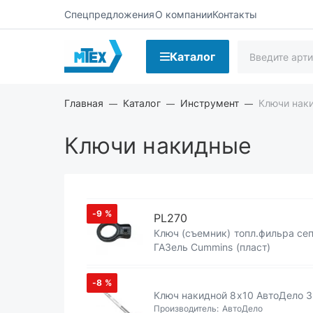
Спецпредложения
О компании
Контакты
Каталог
Главная
Каталог
Инструмент
Ключи нак
Ключи накидные
-9
%
PL270
Ключ (съемник) топл.фильра се
ГАЗель Cummins (пласт)
-8
%
Ключ накидной 8х10 АвтоДе
Производитель:
АвтоДело