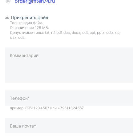
order@mteh74.ru
Прикрепить файл
Только один файл.
Ограничение 128 МБ.
Допустимые типы: txt, rtf, pdf, doc, docx, odt, ppt, pptx, odp, xls,
xlsx, ods.
Комментарий
пример: 89511234567 или +79511324567
Телефон*
Ваша почта*
Ваш город*
Отправляя форму вы подтверждаете согласие с
политикой
обработки персональных данных
.
Отправить