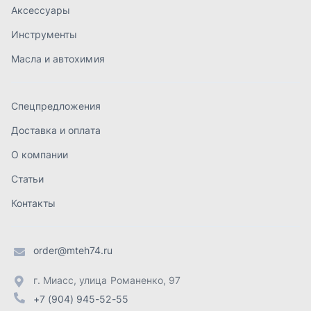
Контакты
order@mteh74.ru
г. Миасс
,
улица Романенко, 97
+7 (904) 945-52-55
г. Златоуст
,
проезд Профсоюзов, 12А
+7 (904) 945-51-55
г. Челябинск
,
Свердловский тракт, 3Е
+7 (904) 945-04-44