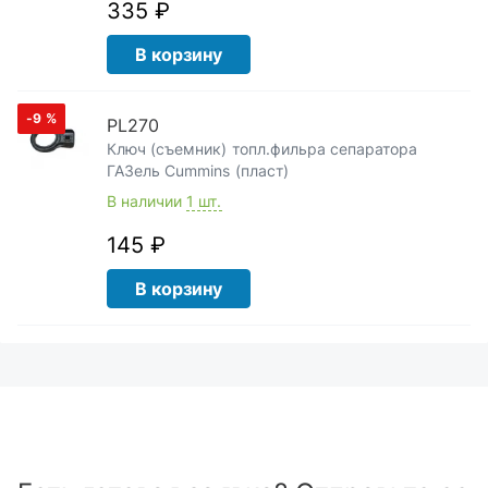
335 ₽
В корзину
-9
%
PL270
Ключ (съемник) топл.фильра сепаратора
ГАЗель Cummins (пласт)
В наличии
1 шт.
145 ₽
В корзину