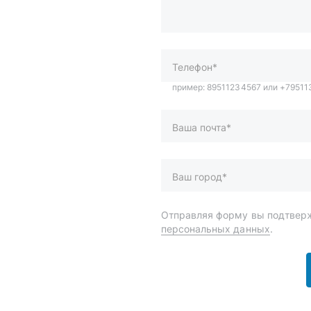
Ваша почта*
Ваш город*
Отправляя форму вы подтверж
персональных данных
.
и
Спецпредложения
ары
Доставка и оплата
менты
О компании
 автохимия
Статьи
Контакты