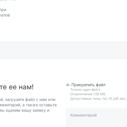
при
налов
Прикрепить файл
те ее нам!
Только один файл.
Ограничение 128 МБ.
Допустимые типы: txt, rtf, pdf, doc, d
й, загрузите файл с ним или
мментарий, а также оставьте
 мы оценим вашу заявку и
Комментарий
пример: 89511234567 или +7951
Телефон*