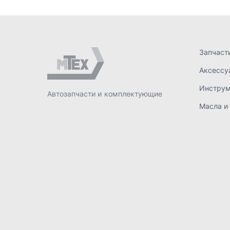
ИП Лахтачёв О.В.
,
2026
Политик