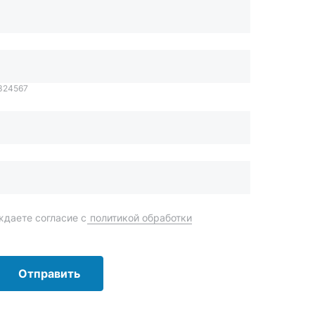
даете согласие с
политикой обработки
Отправить
order@mteh74.ru
г. Миасс
,
улица Романенко, 97
+7 (904) 945-52-55