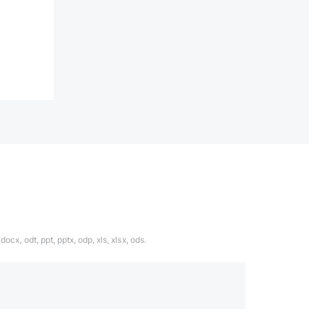
ocx, odt, ppt, pptx, odp, xls, xlsx, ods.
1324567