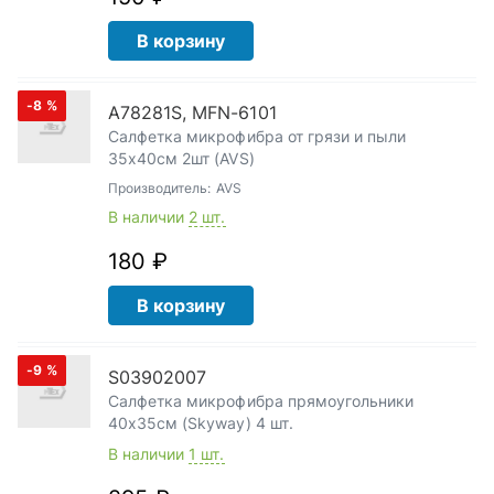
В корзину
-8
%
A78281S, MFN-6101
Салфетка микрофибра от грязи и пыли
35х40см 2шт (AVS)
Производитель:
AVS
В наличии
2 шт.
180 ₽
В корзину
-9
%
S03902007
Салфетка микрофибра прямоугольники
40х35см (Skyway) 4 шт.
В наличии
1 шт.