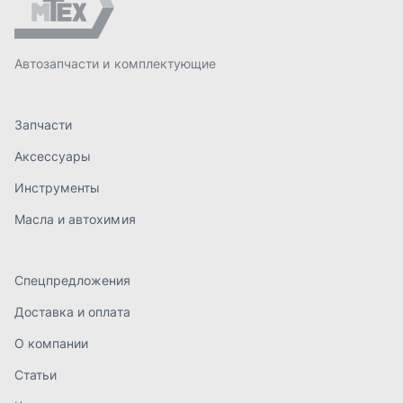
Спецпредложения
Доставка и оплата
О компании
Статьи
Контакты
order@mteh74.ru
г. Миасс
,
улица Романенко, 97
+7 (904) 945-52-55
г. Златоуст
,
проезд Профсоюзов, 12А
+7 (904) 945-51-55