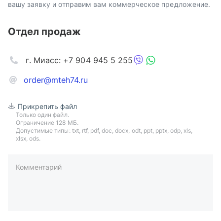
вашу заявку и отправим вам коммерческое предложение.
Отдел продаж
г. Миасс: +7 904 945 5 255
order@mteh74.ru
Прикрепить файл
Только один файл.
Ограничение 128 МБ.
Допустимые типы: txt, rtf, pdf, doc, docx, odt, ppt, pptx, odp, xls,
xlsx, ods.
Комментарий
пример: 89511234567 или +79511324567
Телефон*
Ваша почта*
Ваш город*
Отправляя форму вы подтверждаете согласие с
политикой