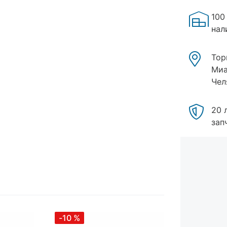
100
нал
Тор
Миа
Чел
20 
зап
-10
%
-10
%