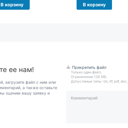
В корзину
В корзину
Прикрепить файл
те ее нам!
Только один файл.
Ограничение 128 МБ.
Допустимые типы: txt, rtf, pdf, doc, d
й, загрузите файл с ним или
мментарий, а также оставьте
 мы оценим вашу заявку и
Комментарий
пример: 89511234567 или +7951
Телефон*
Ваша почта*
Ваш город*
Отправляя форму вы подтверж