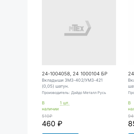
24-1004058, 24 1000104 БР
24
Вкладыши ЗМЗ-402/УМЗ-421
Вк
(0,05) шатун.
ша
Производитель:
Дайдо Металл Русь
Пр
В
1 шт.
В
наличии
на
510
₽
94
460 ₽
8