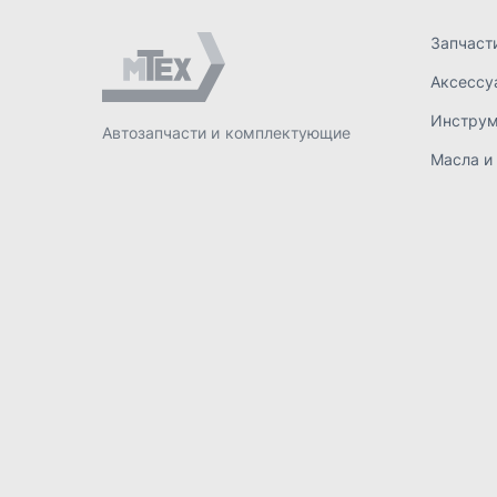
ИП Лахтачёв О.В.
,
2026
Политик