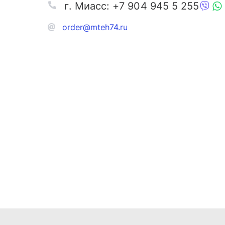
г. Миасс: +7 904 945 5 255
order@mteh74.ru
Запчаст
Аксессу
Инстру
Автозапчасти и комплектующие
Масла и