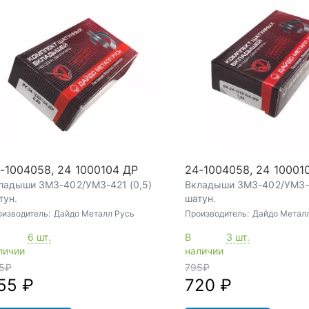
-1004058, 24 1000104 ДР
24-1004058, 24 10001
ладыши ЗМЗ-402/УМЗ-421 (0,5)
Вкладыши ЗМЗ-402/УМЗ-4
тун.
шатун.
оизводитель:
Дайдо Металл Русь
Производитель:
Дайдо Метал
6 шт.
В
3 шт.
личии
наличии
5
₽
795
₽
55 ₽
720 ₽