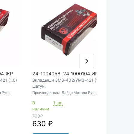
04 ЖР
24-1004058, 24 1000104 ИР
24-10
21 (1,0)
Вкладыши ЗМЗ-402/УМЗ-421 (1,25)
Вклады
шатун.
шатун.
л Русь
Производитель:
Дайдо Металл Русь
Произво
В
1 шт.
В
наличии
наличи
700
₽
550
₽
630 ₽
495