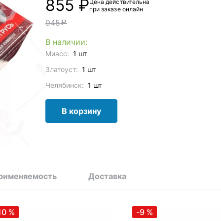
855 ₽
Цена действительна
при заказе онлайн
945
c
В наличии:
Миасс:
1 шт
Златоуст:
1 шт
Челябинск:
1 шт
В корзину
рименяемость
Доставка
10
%
-9
%