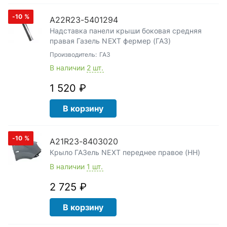
-10
%
А22R23-5401294
Надставка панели крыши боковая средняя
правая Газель NEXT фермер (ГАЗ)
Производитель:
ГАЗ
В наличии
2 шт.
1 520 ₽
В корзину
-10
%
A21R23-8403020
Крыло ГАЗель NEXT переднее правое (НН)
В наличии
1 шт.
2 725 ₽
В корзину