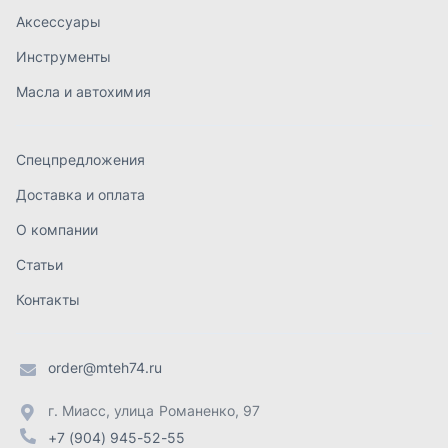
Контакты
order@mteh74.ru
г. Миасс
,
улица Романенко, 97
+7 (904) 945-52-55
г. Златоуст
,
проезд Профсоюзов, 12А
+7 (904) 945-51-55
г. Челябинск
,
Свердловский тракт, 3Е
+7 (904) 945-04-44