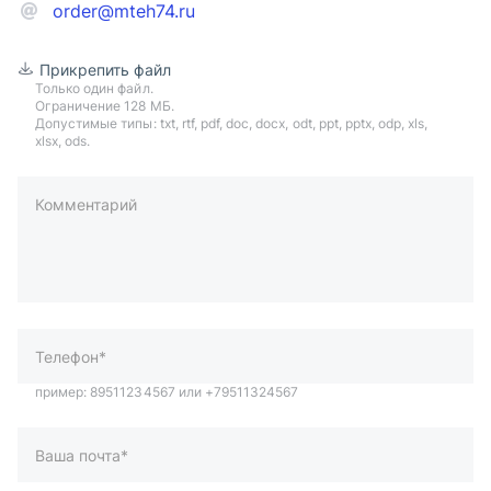
order@mteh74.ru
Прикрепить файл
Только один файл.
Ограничение 128 МБ.
Допустимые типы: txt, rtf, pdf, doc, docx, odt, ppt, pptx, odp, xls,
xlsx, ods.
Комментарий
пример: 89511234567 или +79511324567
Телефон*
Ваша почта*
Ваш город*
Отправляя форму вы подтверждаете согласие с
политикой
обработки персональных данных
.
Отправить