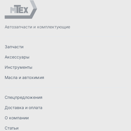
Спецпредложения
Доставка и оплата
О компании
Статьи
Контакты
order@mteh74.ru
г. Миасс
,
улица Романенко, 97
+7 (904) 945-52-55
г. Златоуст
,
проезд Профсоюзов, 12А