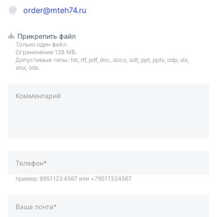
order@mteh74.ru
Прикрепить файл
Только один файл.
Ограничение 128 МБ.
Допустимые типы: txt, rtf, pdf, doc, docx, odt, ppt, pptx, odp, xls,
xlsx, ods.
Комментарий
пример: 89511234567 или +79511324567
Телефон*
Ваша почта*
Ваш город*
Отправляя форму вы подтверждаете согласие с
политикой
обработки персональных данных
.
Отправить