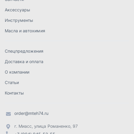
Статьи
Контакты
order@mteh74.ru
г. Миасс
,
улица Романенко, 97
+7 (904) 945-52-55
г. Златоуст
,
проезд Профсоюзов, 12А
+7 (904) 945-51-55
г. Челябинск
,
Свердловский тракт, 3Е
+7 (904) 945-04-44