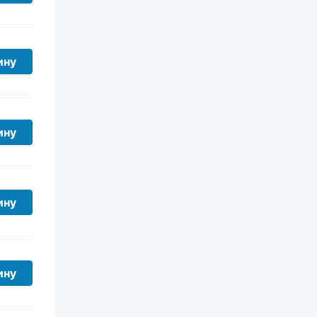
ину
ину
ину
ину