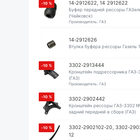
14-2912622, 14 2912622
-10
%
Буфер передней рессоры ГАЗел
(Чайковск)
Производитель:
ГАЗ
14-2912626
Втулка буфера рессоры Газель 
3302-2913444
-10
%
Кронштейн подрессорника ГАЗ-
(ГАЗ)
Производитель:
ГАЗ
-10
%
3302-2902442
Кронштейн рессоры ГАЗ-3302 
задний передней в сборе (ГАЗ)
3302-2902102-20, 3302-290
-10
%
12