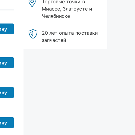
Челябинске
20 лет опыта поставки
запчастей
ину
ину
ину
ину