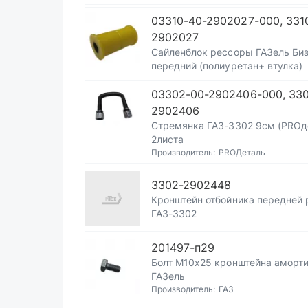
03310-40-2902027-000, 331
2902027
Сайленблок рессоры ГАЗель Би
передний (полиуретан+ втулка)
03302-00-2902406-000, 33
2902406
Стремянка ГАЗ-3302 9см (PROд
2листа
Производитель:
PROДеталь
3302-2902448
Кронштейн отбойника передней
ГАЗ-3302
201497-п29
Болт М10х25 кронштейна аморт
ГАЗель
Производитель:
ГАЗ