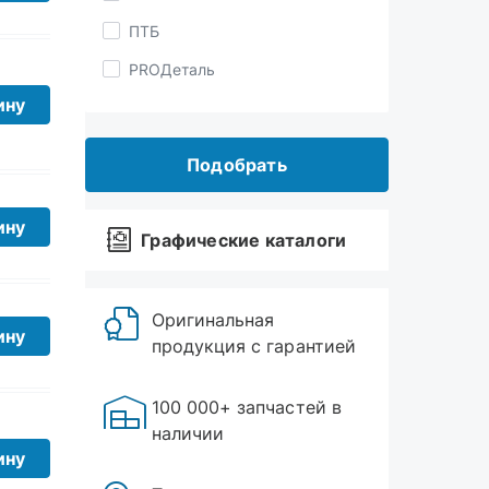
PROДеталь
Riginal
ЯРТИ
ину
Подобрать
Графические каталоги
ину
Оригинальная
продукция с гарантией
ину
100 000+ запчастей в
наличии
Торговые точки в
ину
Миассе, Златоусте и