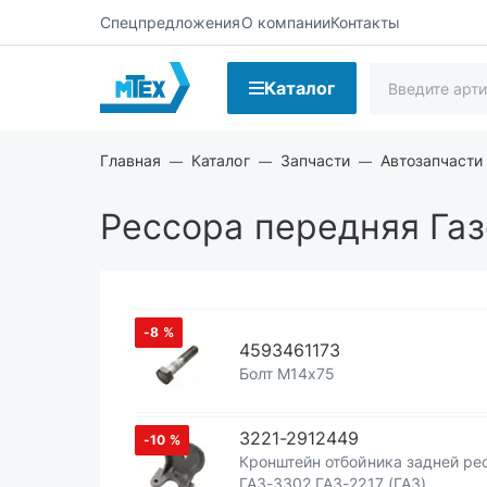
Спецпредложения
О компании
Контакты
Каталог
Главная
Каталог
Запчасти
Автозапчасти
Рессора передняя Га
-8
%
4593461173
Болт М14х75
3221-2912449
-10
%
Кронштейн отбойника задней ре
ГАЗ-3302 ГАЗ-2217 (ГАЗ)