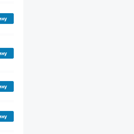
ину
ину
ину
ину