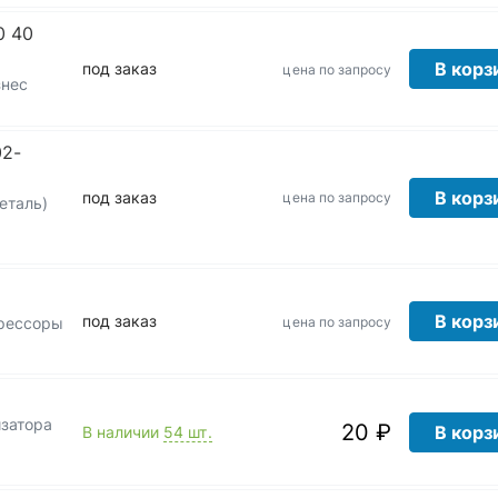
0 40
В корз
под заказ
цена по запросу
знес
02-
В корз
под заказ
цена по запросу
еталь)
В корз
под заказ
цена по запросу
 рессоры
изатора
20 ₽
В корз
В наличии
54 шт.