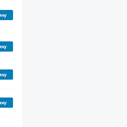
ину
ину
ину
ину