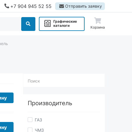
+7 904 945 52 55
Отправить заявку
Графические
каталоги
Корзина
зель
Поиск
Производитель
ину
ГАЗ
ЧМЗ
ПТБ
ину