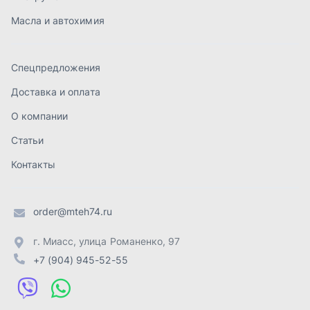
order@mteh74.ru
г. Миасс
,
улица Романенко, 97
+7 (904) 945-52-55
г. Златоуст
,
проезд Профсоюзов, 12А
+7 (904) 945-51-55
г. Челябинск
,
Свердловский тракт, 3Е
+7 (904) 945-04-44