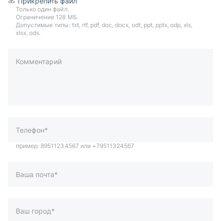
Прикрепить файл
Только один файл.
Ограничение 128 МБ.
Допустимые типы: txt, rtf, pdf, doc, docx, odt, ppt, pptx, odp, xls,
xlsx, ods.
Комментарий
пример: 89511234567 или +79511324567
Телефон*
Ваша почта*
Ваш город*
Отправляя форму вы подтверждаете согласие с
политикой
обработки персональных данных
.
Отправить